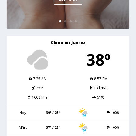
Clima en Juarez
38º
7:25 AM
8:57 PM
25%
13 km/h
1008 hPa
61%
Hoy
39º / 25º
100%
Mñn.
37º / 25º
100%