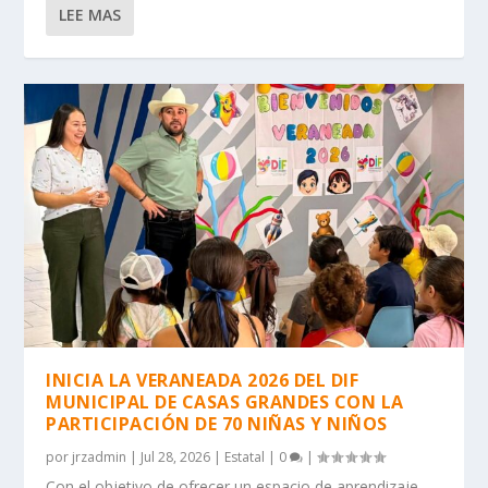
LEE MAS
INICIA LA VERANEADA 2026 DEL DIF
MUNICIPAL DE CASAS GRANDES CON LA
PARTICIPACIÓN DE 70 NIÑAS Y NIÑOS
por
jrzadmin
|
Jul 28, 2026
|
Estatal
|
0
|
Con el objetivo de ofrecer un espacio de aprendizaje,