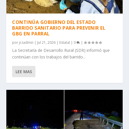
CONTINÚA GOBIERNO DEL ESTADO
BARRIDO SANITARIO PARA PREVENIR EL
GBG EN PARRAL
por
jrzadmin
|
Jul 21, 2026
|
Estatal
|
0
|
La Secretaría de Desarrollo Rural (SDR) informó que
continúan con los trabajos del barrido...
LEE MAS