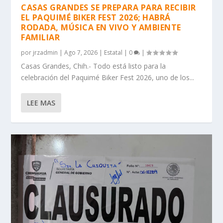
CASAS GRANDES SE PREPARA PARA RECIBIR
EL PAQUIMÉ BIKER FEST 2026; HABRÁ
RODADA, MÚSICA EN VIVO Y AMBIENTE
FAMILIAR
por
jrzadmin
|
Ago 7, 2026
|
Estatal
|
0
|
Casas Grandes, Chih.- Todo está listo para la
celebración del Paquimé Biker Fest 2026, uno de los...
LEE MAS