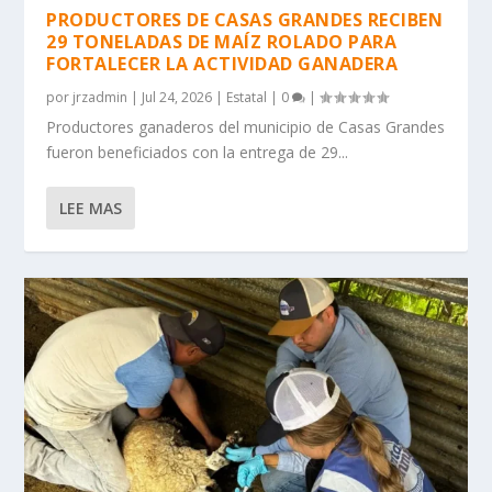
PRODUCTORES DE CASAS GRANDES RECIBEN
29 TONELADAS DE MAÍZ ROLADO PARA
FORTALECER LA ACTIVIDAD GANADERA
por
jrzadmin
|
Jul 24, 2026
|
Estatal
|
0
|
Productores ganaderos del municipio de Casas Grandes
fueron beneficiados con la entrega de 29...
LEE MAS