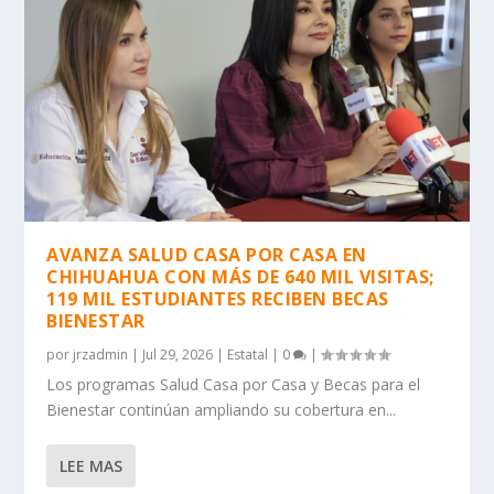
AVANZA SALUD CASA POR CASA EN
CHIHUAHUA CON MÁS DE 640 MIL VISITAS;
119 MIL ESTUDIANTES RECIBEN BECAS
BIENESTAR
por
jrzadmin
|
Jul 29, 2026
|
Estatal
|
0
|
Los programas Salud Casa por Casa y Becas para el
Bienestar continúan ampliando su cobertura en...
LEE MAS