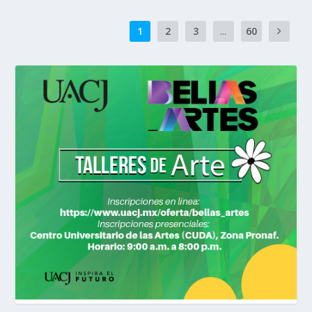
1
2
3
...
60