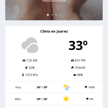
Clima en Juarez
33º
7:25 AM
8:57 PM
32%
10 km/h
1013 hPa
98%
Hoy
38º / 26º
100%
Mñn.
38º / 26º
0%