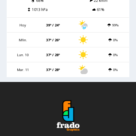
68%
22 km/h
1013 hPa
61%
Hoy
39º / 24º
99%
Mñn.
37º / 26º
0%
Lun. 10
37º / 28º
0%
Mar. 11
37º / 28º
0%