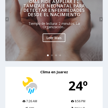
OMS PIDE AMPLIAR EL
TAMIZAJE NEONATAL PARA
DETECTAR ENFERMEDADES
DESDE EL NACIMIENTO
Tiempo de lectura: 2 minutos. La
Organización...
Leer Mas
Clima en Juarez
24º
7:26 AM
8:56 PM