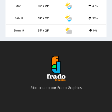
Mñn.
39º / 24º
43%
Sáb. 8
37º / 28º
36%
Dom. 9
37º / 28º
0%
Sitio creado por Frado Graphics