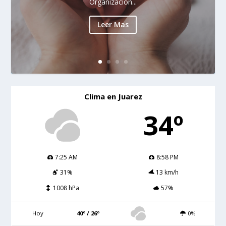
Organización...
Leer Mas
Clima en Juarez
34º
7:25 AM
8:58 PM
31%
13 km/h
1008 hPa
57%
Hoy
40º / 26º
0%