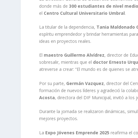
donde más de
300 estudiantes de nivel medio
el
Centro Cultural Universitario Umbral
.
La titular de la dependencia,
Tania Maldonado 
espíritu emprendedor y brindar herramientas para
ideas en proyectos reales.
El
maestro Guillermo Alvídrez
, director de Ed
sobresalir, mientras que el
doctor Ernesto Urqu
atreverse a crear: “El mundo es de quienes se atre
Por su parte,
Germán Vazquez
, director del Ce
formación de nuevos líderes y agradeció la cola
Acosta
, directora del DIF Municipal, invitó a los
Durante la jornada se realizaron dinámicas, simu
mejores proyectos.
La
Expo Jóvenes Emprende 2025
reafirma el c