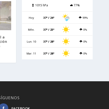
1015 hPa
77%
Hoy
37º / 24º
99%
Mñn.
37º / 23º
0%
l a
ción
Lun. 10
37º / 28º
0%
s
Mar. 11
37º / 28º
0%
SÍGUENOS
FACEBOOK