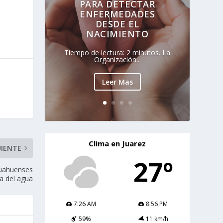
PARA DETECTAR
ENFERMEDADES
DESDE EL
NACIMIENTO
Tiempo de lectura: 2 minutos. La
Organización...
Leer Mas
Clima en Juarez
UIENTE
27º
huahuenses
sa del agua
7:26 AM
8:56 PM
59%
11 km/h