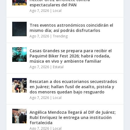
espectaculares del PAN
Ago 7, 2026
|
Local
Tres eventos astronómicos coincidirán el
mismo día; así podrás disfrutarlos
Ago 7, 2026
|
Trending
Casas Grandes se prepara para recibir el
Paquimé Biker Fest 2026; habrá rodada,
música en vivo y ambiente familiar
Ago 7, 2026
|
Estatal
Rescatan a dos ecuatorianos secuestrados
en Juárez; hallan fusil de asalto, pistola y
dos menores quedan bajo resguardo
Ago 7, 2026
|
Local
Angélica Mendoza llegará al DIF de Juárez;
Rubí Enríquez le entrega una institución
fortalecida
Ago 7, 2026
|
Local