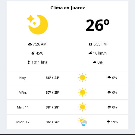
Clima en Juarez
26º
7:26 AM
8:55 PM
45%
10 km/h
1011 hPa
0%
Hoy
36º / 24º
0%
Mñn.
37º / 25º
0%
Mar. 11
38º / 28º
0%
Miér. 12
36º / 26º
59%