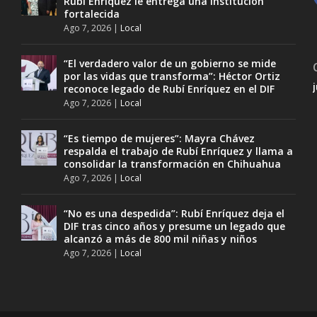
Rubí Enríquez le entrega una institución
fortalecida
Ago 7, 2026
|
Local
“El verdadero valor de un gobierno se mide
por las vidas que transforma”: Héctor Ortiz
reconoce legado de Rubí Enríquez en el DIF
Ago 7, 2026
|
Local
“Es tiempo de mujeres”: Mayra Chávez
respalda el trabajo de Rubí Enríquez y llama a
consolidar la transformación en Chihuahua
Ago 7, 2026
|
Local
“No es una despedida”: Rubí Enríquez deja el
DIF tras cinco años y presume un legado que
alcanzó a más de 800 mil niñas y niños
Ago 7, 2026
|
Local