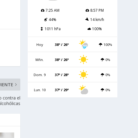
7:25 AM
8:57 PM
44%
14 km/h
1011 hPa
100%
Hoy
38º / 26º
100%
Mñn.
38º / 26º
0%
Dom. 9
37º / 28º
0%
UIENTE
Lun. 10
37º / 29º
0%
o contra el
alcohólicas