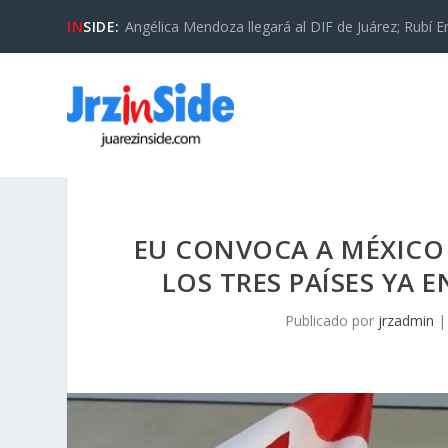
IN
SIDE:
Angélica Mendoza llegará al DIF de Juárez; Rubí En
EU CONVOCA A MÉXICO 
LOS TRES PAÍSES YA 
Publicado por
jrzadmin