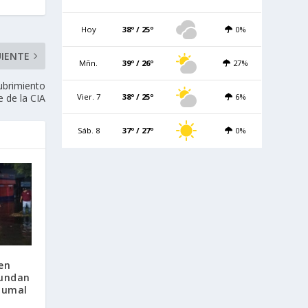
Hoy
38º / 25º
0%
UIENTE
Mñn.
39º / 26º
27%
ubrimiento
Vier. 7
38º / 25º
6%
e de la CIA
Sáb. 8
37º / 27º
0%
 en
nundan
tumal