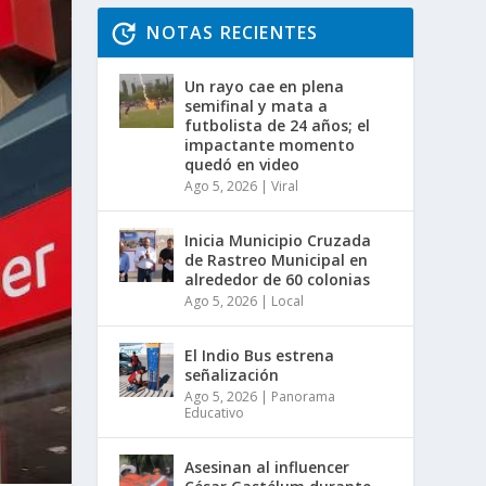
NOTAS RECIENTES
Un rayo cae en plena
semifinal y mata a
futbolista de 24 años; el
impactante momento
quedó en video
Ago 5, 2026
|
Viral
Inicia Municipio Cruzada
de Rastreo Municipal en
alrededor de 60 colonias
Ago 5, 2026
|
Local
El Indio Bus estrena
señalización
Ago 5, 2026
|
Panorama
Educativo
Asesinan al influencer