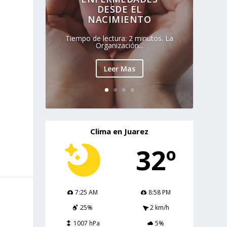
DESDE EL
NACIMIENTO
Tiempo de lectura: 2 minutos. La
Organización...
Leer Mas
Clima en Juarez
32º
7:25 AM
8:58 PM
25%
2 km/h
1007 hPa
5%