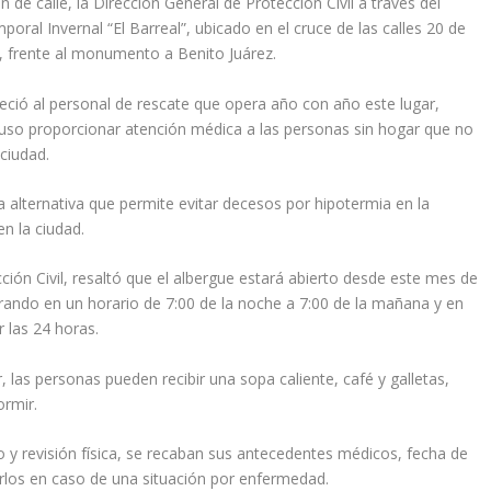
de calle, la Dirección General de Protección Civil a través del
oral Invernal “El Barreal”, ubicado en el cruce de las calles 20 de
l, frente al monumento a Benito Juárez.
deció al personal de rescate que opera año con año este lugar,
luso proporcionar atención médica a las personas sin hogar que no
 ciudad.
a alternativa que permite evitar decesos por hipotermia en la
en la ciudad.
ión Civil, resaltó que el albergue estará abierto desde este mes de
rando en un horario de 7:00 de la noche a 7:00 de la mañana y en
 las 24 horas.
 las personas pueden recibir una sopa caliente, café y galletas,
ormir.
y revisión física, se recaban sus antecedentes médicos, fecha de
derlos en caso de una situación por enfermedad.