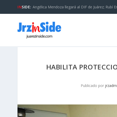
IN
SIDE:
Angélica Mendoza llegará al DIF de Juárez; Rubí En
HABILITA PROTECCIO
Publicado por
jrzadm