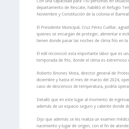
Con una capacidad para 150 personas en situación 
departamento de Rescate, habilitó el Refugio Temp
Noviembre y Constitución de la colonia el Barrea
El Presidente Municipal, Cruz Pérez Cuéllar, agra
quienes se encargan de proteger, alimentar e inc
tienen donde pasar las noches de clima frío en la
El edil reconoció esta importante labor que es un
temporada de frío, donde el clima es extremoso 
Roberto Briones Mota, director general de Protecc
diciembre y hasta el mes de marzo del 2024, ope
caso de descensos de temperatura, podría operar
Detalló que en este lugar al momento de ingresar,
además de un espacio seguro y caliente donde d
Dijo que además se les realiza un examen médico 
nacimiento y lugar de origen, con el fin de aten