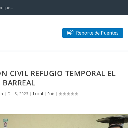
ríque...
Reporte de Puentes
N CIVIL REFUGIO TEMPORAL EL
BARREAL
in
|
Dic 3, 2023
|
Local
|
0
|