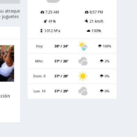
su atraque
7:25 AM
8:57 PM
e juguetes
41%
21 km/h
1012 hPa
100%
Hoy
38º / 24º
100%
Mñn.
37º / 26º
2%
Dom. 9
37º / 28º
0%
Lun. 10
37º / 29º
0%
cción