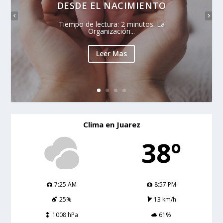
DESDE EL NACIMIENTO
Tiempo de lectura: 2 minutos. La
Organización...
Leer Mas
Clima en Juarez
38º
7:25 AM
8:57 PM
25%
13 km/h
1008 hPa
61%