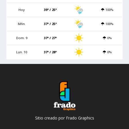
Hoy
39º / 25º
100%
Mñn.
37º / 25º
100%
Dom. 9
37º / 27º
0%
Lun. 10
37º / 28º
0%
Sitio creado por Frado Graphics