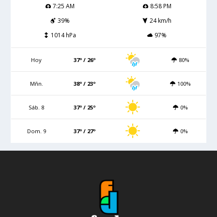
7:25 AM
8:58 PM
39%
24 km/h
1014 hPa
97%
Hoy
37º / 26º
80%
Mñn.
38º / 23º
100%
Sáb. 8
37º / 25º
0%
Dom. 9
37º / 27º
0%