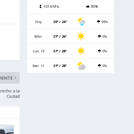
1014 hPa
95%
Hoy
39º / 24º
99%
Mñn.
37º / 26º
0%
Lun. 10
37º / 28º
0%
Mar. 11
37º / 28º
0%
UIENTE
erecho a la
Ciudad