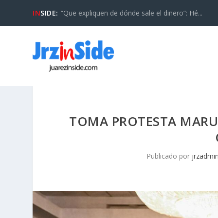
IN
SIDE:
“Que expliquen de dónde sale el dinero”: Hé...
TOMA PROTESTA MARU
Publicado por
jrzadmi