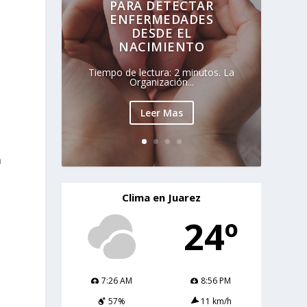
PARA DETECTAR
ENFERMEDADES
DESDE EL
NACIMIENTO
Tiempo de lectura: 2 minutos. La
Organización...
Leer Mas
-
n
Clima en Juarez
24º
7:26 AM
8:56 PM
57%
11 km/h