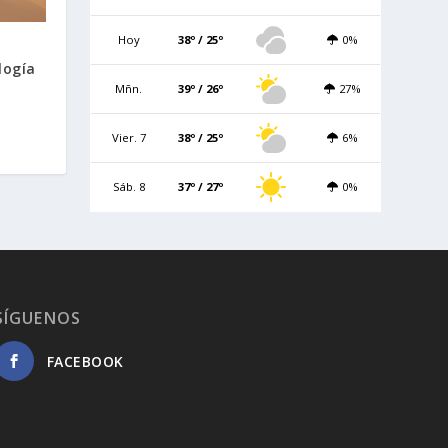
Hoy
38º / 25º
0%
logía
Mñn.
39º / 26º
27%
Vier. 7
38º / 25º
6%
Sáb. 8
37º / 27º
0%
SÍGUENOS
FACEBOOK