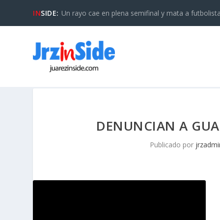
IN
SIDE:
Un rayo cae en plena semifinal y mata a futbolista 
DENUNCIAN A GUA
Publicado por
jrzadmi