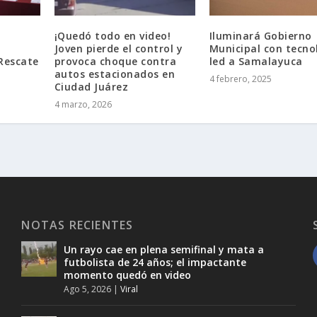
¡Quedó todo en video!
Iluminará Gobierno
Joven pierde el control y
Municipal con tecno
Rescate
provoca choque contra
led a Samalayuca
autos estacionados en
4 febrero, 2025
Ciudad Juárez
4 marzo, 2026
NOTAS RECIENTES
Un rayo cae en plena semifinal y mata a
futbolista de 24 años; el impactante
momento quedó en video
Ago 5, 2026
|
Viral