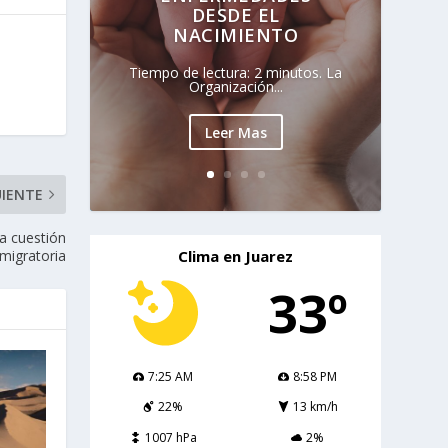
DESDE EL
NACIMIENTO
Tiempo de lectura: 2 minutos. La
Organización...
Leer Mas
UIENTE
a cuestión
Clima en Juarez
migratoria
33º
7:25 AM
8:58 PM
22%
13 km/h
1007 hPa
2%