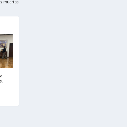
as muertas
sa
s,