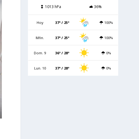
1013 hPa
36%
Hoy
37º / 25º
100%
Mñn.
37º / 25º
100%
Dom. 9
36º / 28º
0%
Lun. 10
37º / 28º
0%