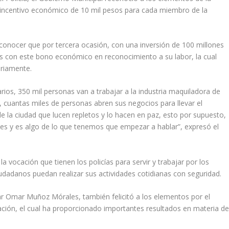
n incentivo económico de 10 mil pesos para cada miembro de la
a conocer que por tercera ocasión, con una inversión de 100 millones
ías con este bono económico en reconocimiento a su labor, la cual
ariamente.
ios, 350 mil personas van a trabajar a la industria maquiladora de
, cuantas miles de personas abren sus negocios para llevar el
e la ciudad que lucen repletos y lo hacen en paz, esto por supuesto,
edes y es algo de lo que tenemos que empezar a hablar”, expresó el
la vocación que tienen los policías para servir y trabajar por los
iudadanos puedan realizar sus actividades cotidianas con seguridad.
sar Omar Muñoz Mórales, también felicitó a los elementos por el
ación, el cual ha proporcionado importantes resultados en materia d