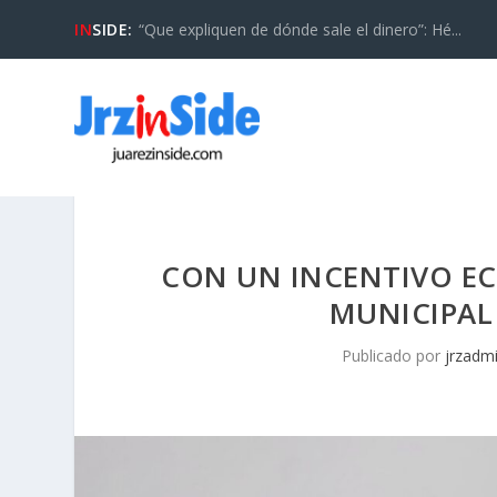
IN
SIDE:
“Que expliquen de dónde sale el dinero”: Hé...
CON UN INCENTIVO E
MUNICIPAL 
Publicado por
jrzadm