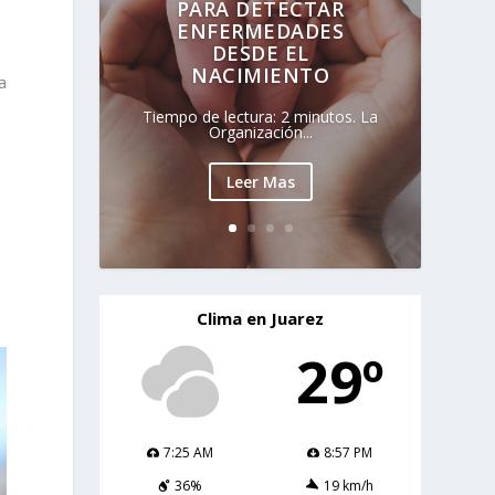
PARA DETECTAR
ENFERMEDADES
DESDE EL
NACIMIENTO
a
Tiempo de lectura: 2 minutos. La
Organización...
Leer Mas
Clima en Juarez
29º
7:25 AM
8:57 PM
36%
19 km/h