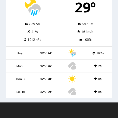
29º
7:25 AM
8:57 PM
41%
16 km/h
1012 hPa
100%
Hoy
38º / 24º
100%
Mñn.
37º / 26º
2%
Dom. 9
37º / 28º
0%
Lun. 10
37º / 29º
0%