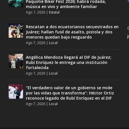
Paquimé Biker Fest 2026; habrá rodada,
música en vivo y ambiente familiar
Ago 7, 2026
|
Estatal
Rescatan a dos ecuatorianos secuestrados en
Juárez; hallan fusil de asalto, pistola y dos
menores quedan bajo resguardo
Ago 7, 2026
|
Local
Angélica Mendoza llegará al DIF de Juárez;
Rubí Enríquez le entrega una institución
fortalecida
Ago 7, 2026
|
Local
“El verdadero valor de un gobierno se mide
por las vidas que transforma”: Héctor Ortiz
reconoce legado de Rubí Enríquez en el DIF
Ago 7, 2026
|
Local