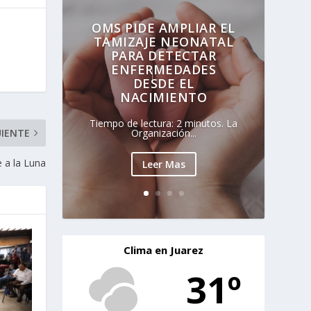
OMS PIDE AMPLIAR EL
TAMIZAJE NEONATAL
PARA DETECTAR
ENFERMEDADES
DESDE EL
NACIMIENTO
Tiempo de lectura: 2 minutos. La
Organización...
UIENTE
 a la Luna
Leer Mas
Clima en Juarez
31º