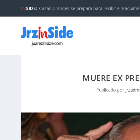
IN
SIDE:
Casas Grandes se prepara para recibir el Paquimé B
MUERE EX PR
Publicado por
jrzadm