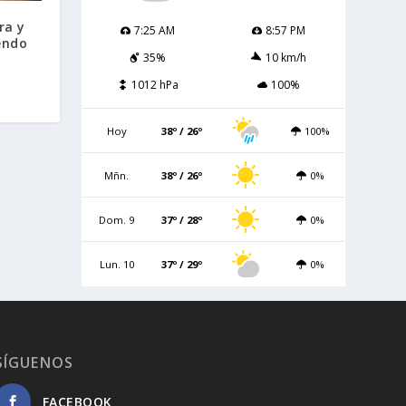
ra y
7:25 AM
8:57 PM
endo
35%
10 km/h
1012 hPa
100%
Hoy
38º / 26º
100%
Mñn.
38º / 26º
0%
Dom. 9
37º / 28º
0%
Lun. 10
37º / 29º
0%
SÍGUENOS
FACEBOOK