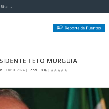
iker ...
Reporte de Puentes
ESIDENTE TETO MURGUIA
in
|
Ene 8, 2024
|
Local
|
0
|