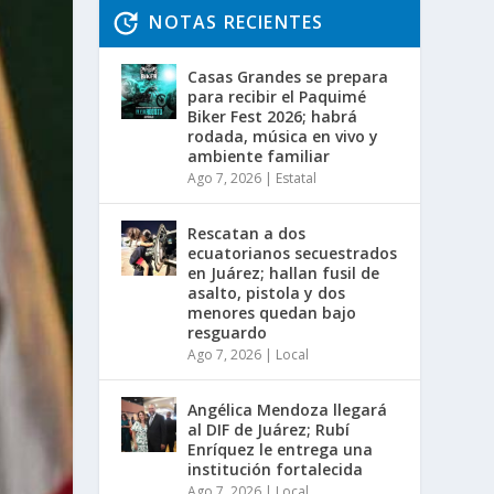
NOTAS RECIENTES
Casas Grandes se prepara
para recibir el Paquimé
Biker Fest 2026; habrá
rodada, música en vivo y
ambiente familiar
Ago 7, 2026
|
Estatal
Rescatan a dos
ecuatorianos secuestrados
en Juárez; hallan fusil de
asalto, pistola y dos
menores quedan bajo
resguardo
Ago 7, 2026
|
Local
Angélica Mendoza llegará
al DIF de Juárez; Rubí
Enríquez le entrega una
institución fortalecida
Ago 7, 2026
|
Local