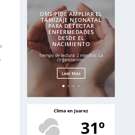
OMS PIDE AMPLIAR EL
TAMIZAJE NEONATAL
PARA DETECTAR
ENFERMEDADES
DESDE EL
NACIMIENTO
a
a
Tiempo de lectura: 2 minutos. La
Organización...
o
Leer Mas
o
Clima en Juarez
31º