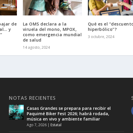
bajar de
La OMS declara a la
Qué es el “descuent
ral… y
viruela del mono, MPOX,
hiperbólico”?
”
como emergencia mundial
3 octubre, 2024
de salud
14 agosto, 2024
NOTAS RECIENTES
Casas Grandes se prepara para recibir el
Paquimé Biker Fest 2026; habrá rodada,
música en vivo y ambiente familiar
Ago 7, 2026
|
Estatal