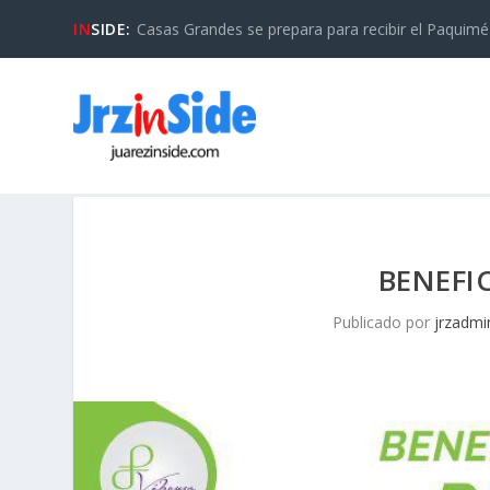
IN
SIDE:
Casas Grandes se prepara para recibir el Paquimé B
BENEFI
Publicado por
jrzadmi