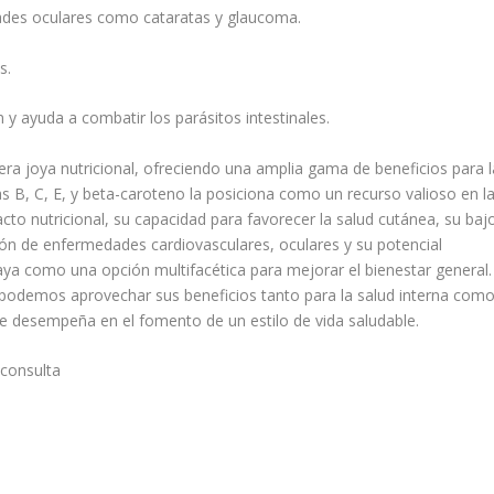
des oculares como cataratas y glaucoma.
s.
n y ayuda a combatir los parásitos intestinales.
 joya nutricional, ofreciendo una amplia gama de beneficios para l
s B, C, E, y beta-caroteno la posiciona como un recurso valioso en l
o nutricional, su capacidad para favorecer la salud cutánea, su baj
ción de enfermedades cardiovasculares, oculares y su potencial
aya como una opción multifacética para mejorar el bienestar general.
a, podemos aprovechar sus beneficios tanto para la salud interna com
 que desempeña en el fomento de un estilo de vida saludable.
 consulta