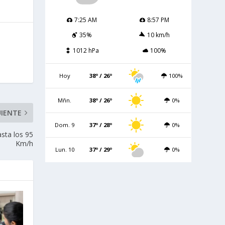
7:25 AM
8:57 PM
35%
10 km/h
1012 hPa
100%
Hoy
38º / 26º
100%
Mñn.
38º / 26º
0%
UIENTE
Dom. 9
37º / 28º
0%
sta los 95
Km/h
Lun. 10
37º / 29º
0%