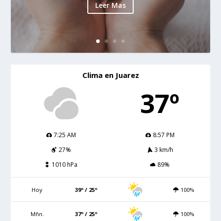
Leer Mas
Clima en Juarez
37º
7:25 AM
8:57 PM
27%
3 km/h
1010 hPa
89%
Hoy
39º / 25º
100%
Mñn.
37º / 25º
100%