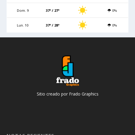
Dom. 9
37º / 27º
0%
Lun. 10
37º / 28º
0%
Sitio creado por Frado Graphics