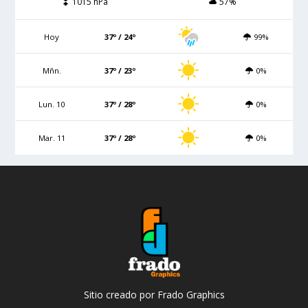
1015 hPa
57%
Hoy
37º / 24º
99%
Mñn.
37º / 23º
0%
Lun. 10
37º / 28º
0%
Mar. 11
37º / 28º
0%
Sitio creado por Frado Graphics