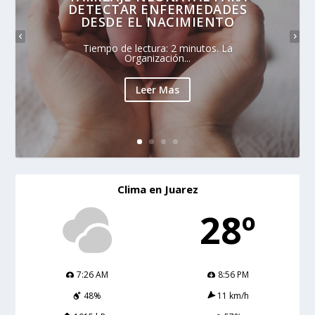
DETECTAR ENFERMEDADES
DESDE EL NACIMIENTO
Tiempo de lectura: 2 minutos. La
Organización...
Leer Mas
Clima en Juarez
28º
7:26 AM
8:56 PM
48%
11 km/h