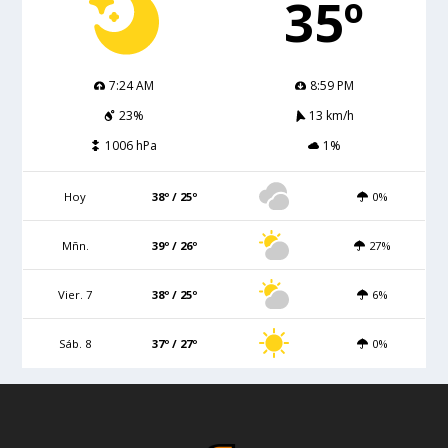
35º
7:24 AM
8:59 PM
23%
13 km/h
1006 hPa
1%
Hoy
38º / 25º
0%
Mñn.
39º / 26º
27%
Vier. 7
38º / 25º
6%
Sáb. 8
37º / 27º
0%