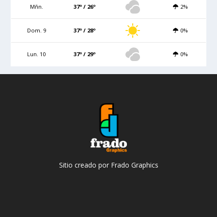
Mñn.
37º / 26º
2%
Dom. 9
37º / 28º
0%
Lun. 10
37º / 29º
0%
Sitio creado por Frado Graphics