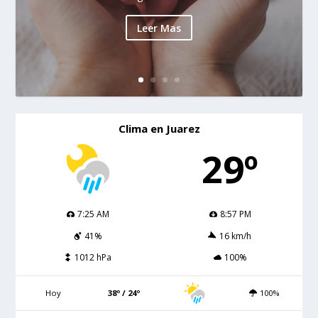
Leer Mas
Clima en Juarez
29º
7:25 AM
8:57 PM
41%
16 km/h
1012 hPa
100%
Hoy
38º / 24º
100%