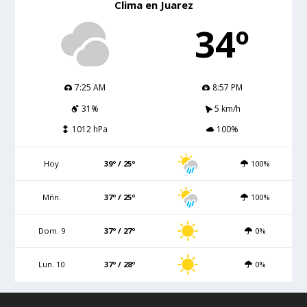
Clima en Juarez
34º
7:25 AM
8:57 PM
31%
5 km/h
1012 hPa
100%
Hoy
39º / 25º
100%
Mñn.
37º / 25º
100%
Dom. 9
37º / 27º
0%
Lun. 10
37º / 28º
0%