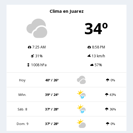
Clima en Juarez
34º
7:25 AM
8:58 PM
31%
13 km/h
1008 hPa
57%
Hoy
40º / 26º
0%
Mñn.
39º / 24º
43%
Sáb. 8
37º / 28º
36%
Dom. 9
37º / 28º
0%