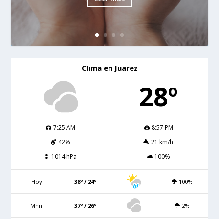
Clima en Juarez
28º
7:25 AM
8:57 PM
42%
21 km/h
1014 hPa
100%
Hoy
38º / 24º
100%
Mñn.
37º / 26º
2%