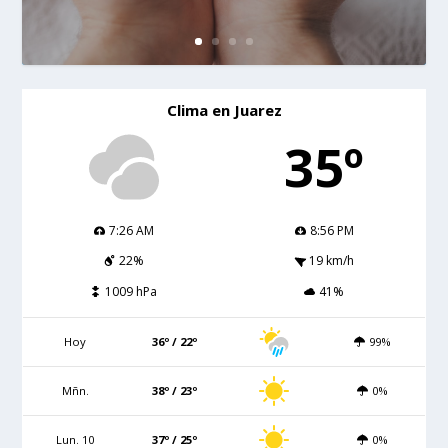
Clima en Juarez
35º
7:26 AM
8:56 PM
22%
19 km/h
1009 hPa
41%
Hoy
36º / 22º
99%
Mñn.
38º / 23º
0%
Lun. 10
37º / 25º
0%