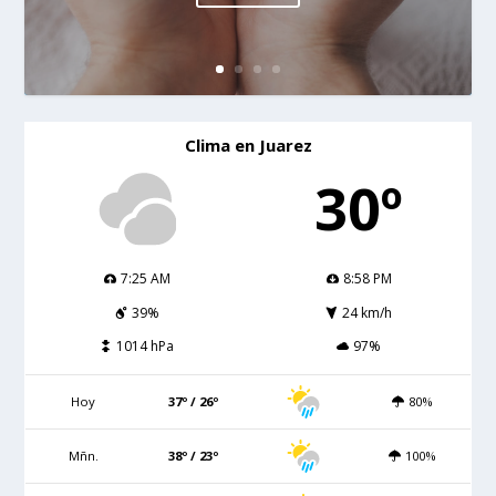
Clima en Juarez
30º
7:25 AM
8:58 PM
39%
24 km/h
1014 hPa
97%
Hoy
37º / 26º
80%
Mñn.
38º / 23º
100%