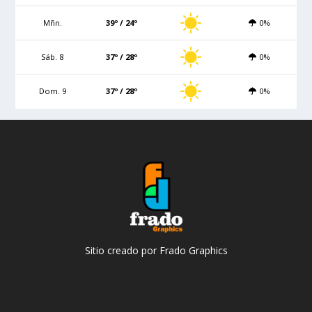
Mñn.
39º / 24º
0%
Sáb. 8
37º / 28º
0%
Dom. 9
37º / 28º
0%
Sitio creado por Frado Graphics