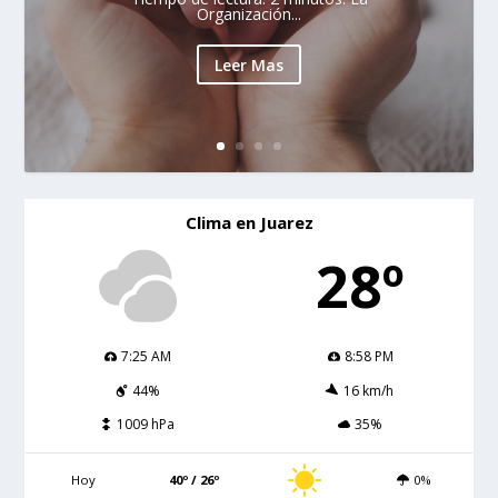
Organización...
Leer Mas
Clima en Juarez
28º
7:25 AM
8:58 PM
44%
16 km/h
1009 hPa
35%
Hoy
40º / 26º
0%