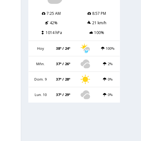
7:25 AM
8:57 PM
42%
21 km/h
1014 hPa
100%
Hoy
38º / 24º
100%
Mñn.
37º / 26º
2%
Dom. 9
37º / 28º
0%
Lun. 10
37º / 29º
0%