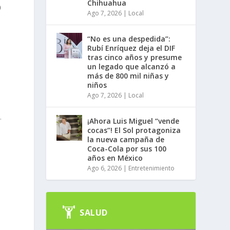
Chihuahua
o
Ago 7, 2026
|
Local
“No es una despedida”:
Rubí Enríquez deja el DIF
tras cinco años y presume
un legado que alcanzó a
más de 800 mil niñas y
niños
Ago 7, 2026
|
Local
.
¡Ahora Luis Miguel “vende
cocas”! El Sol protagoniza
la nueva campaña de
Coca-Cola por sus 100
años en México
Ago 6, 2026
|
Entretenimiento
SALUD