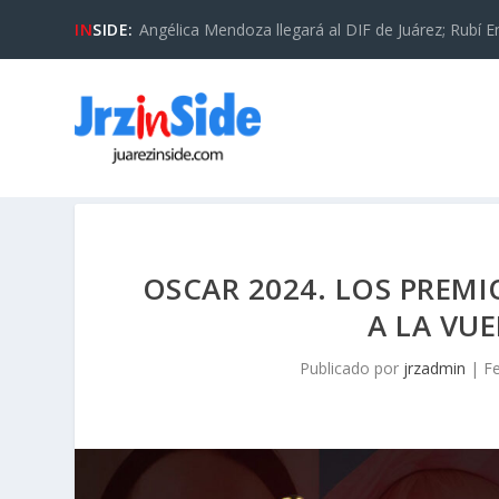
IN
SIDE:
Angélica Mendoza llegará al DIF de Juárez; Rubí En
OSCAR 2024. LOS PREMI
A LA VU
Publicado por
jrzadmin
|
F