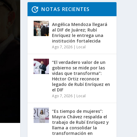
NOTAS RECIENTES
Angélica Mendoza llegará
al DIF de Juárez; Rubí
Enríquez le entrega una
institución fortalecida
Ago 7, 2026
|
Local
“El verdadero valor de un
gobierno se mide por las
vidas que transforma”:
Héctor Ortiz reconoce
legado de Rubí Enríquez en
el DIF
Ago 7, 2026
|
Local
“Es tiempo de mujeres”:
Mayra Chávez respalda el
trabajo de Rubí Enríquez y
llama a consolidar la
transformación en