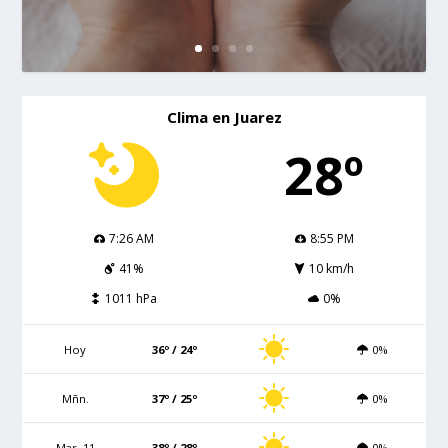
Clima en Juarez
28º
7:26 AM
8:55 PM
41%
10 km/h
1011 hPa
0%
Hoy
36º / 24º
0%
Mñn.
37º / 25º
0%
Mar. 11
38º / 28º
0%