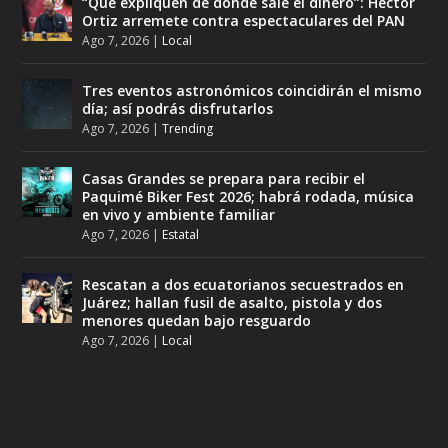
“Que expliquen de dónde sale el dinero”: Héctor
Ortiz arremete contra espectaculares del PAN
Ago 7, 2026
|
Local
Tres eventos astronómicos coincidirán el mismo
día; así podrás disfrutarlos
Ago 7, 2026
|
Trending
Casas Grandes se prepara para recibir el
Paquimé Biker Fest 2026; habrá rodada, música
en vivo y ambiente familiar
Ago 7, 2026
|
Estatal
Rescatan a dos ecuatorianos secuestrados en
Juárez; hallan fusil de asalto, pistola y dos
menores quedan bajo resguardo
Ago 7, 2026
|
Local