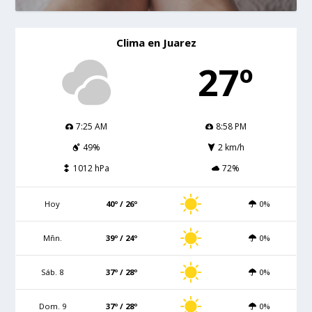
Clima en Juarez
27º
7:25 AM
8:58 PM
49%
2 km/h
1012 hPa
72%
Hoy
40º / 26º
0%
Mñn.
39º / 24º
0%
Sáb. 8
37º / 28º
0%
Dom. 9
37º / 28º
0%