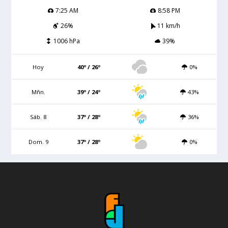
7:25 AM
8:58 PM
26%
11 km/h
1006 hPa
39%
Hoy
40º / 26º
0%
Mñn.
39º / 24º
43%
Sáb. 8
37º / 28º
36%
Dom. 9
37º / 28º
0%