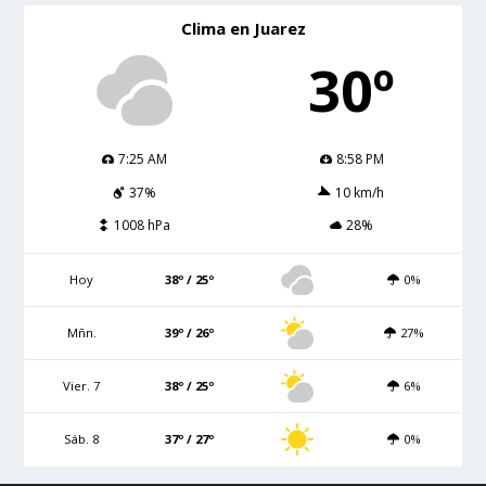
Clima en Juarez
30º
7:25 AM
8:58 PM
37%
10 km/h
1008 hPa
28%
Hoy
38º / 25º
0%
Mñn.
39º / 26º
27%
Vier. 7
38º / 25º
6%
Sáb. 8
37º / 27º
0%