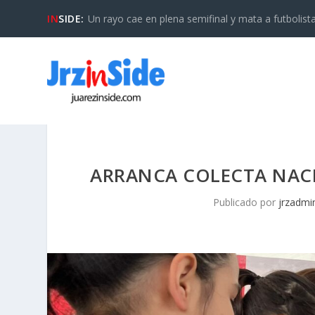
IN
SIDE:
Un rayo cae en plena semifinal y mata a futbolista 
ARRANCA COLECTA NACI
Publicado por
jrzadmi