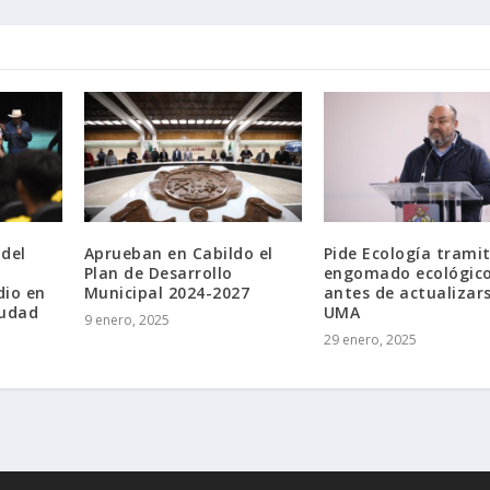
del
Aprueban en Cabildo el
Pide Ecología trami
Plan de Desarrollo
engomado ecológic
dio en
Municipal 2024-2027
antes de actualizars
iudad
UMA
9 enero, 2025
29 enero, 2025