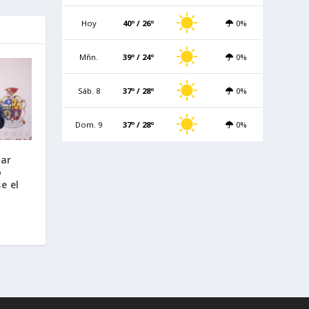
Hoy
40º / 26º
0%
Mñn.
39º / 24º
0%
Sáb. 8
37º / 28º
0%
Dom. 9
37º / 28º
0%
tar
o
e el