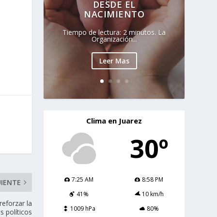
DESDE EL
NACIMIENTO
Tiempo de lectura: 2 minutos. La
Organización...
Leer Mas
Clima en Juarez
30º
7:25 AM
8:58 PM
UIENTE
41%
10 km/h
eforzar la
1009 hPa
80%
s políticos