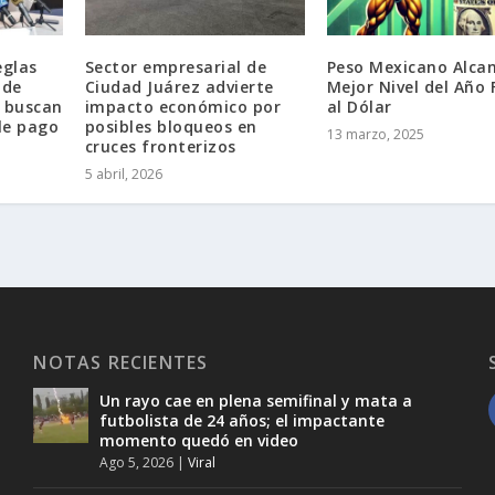
eglas
Sector empresarial de
Peso Mexicano Alca
 de
Ciudad Juárez advierte
Mejor Nivel del Año 
: buscan
impacto económico por
al Dólar
ple pago
posibles bloqueos en
13 marzo, 2025
cruces fronterizos
5 abril, 2026
NOTAS RECIENTES
Un rayo cae en plena semifinal y mata a
futbolista de 24 años; el impactante
momento quedó en video
Ago 5, 2026
|
Viral