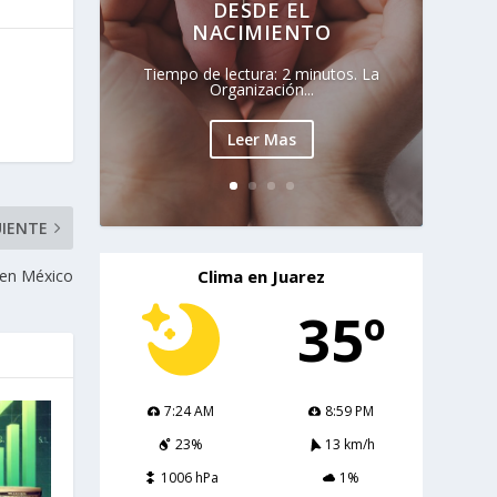
DESDE EL
NACIMIENTO
Tiempo de lectura: 2 minutos. La
Organización...
Leer Mas
UIENTE
 en México
Clima en Juarez
35º
7:24 AM
8:59 PM
23%
13 km/h
1006 hPa
1%