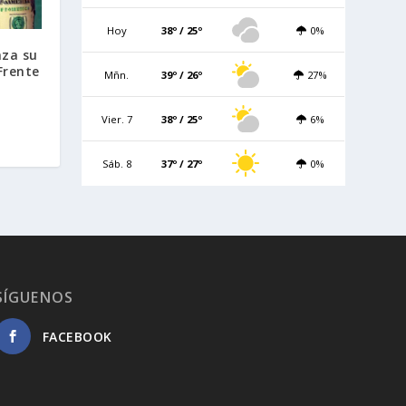
Hoy
38º / 25º
0%
nza su
Frente
Mñn.
39º / 26º
27%
Vier. 7
38º / 25º
6%
Sáb. 8
37º / 27º
0%
SÍGUENOS
FACEBOOK