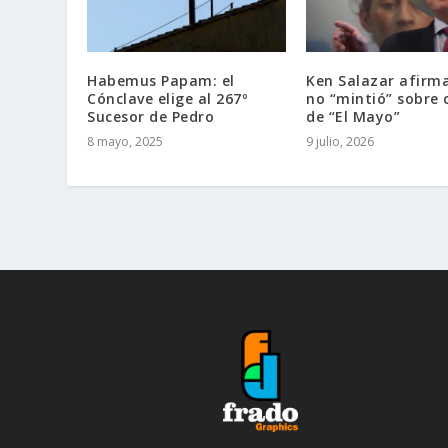
Habemus Papam: el
Ken Salazar afirm
Cónclave elige al 267º
no “mintió” sobre 
Sucesor de Pedro
de “El Mayo”
8 mayo, 2025
9 julio, 2026