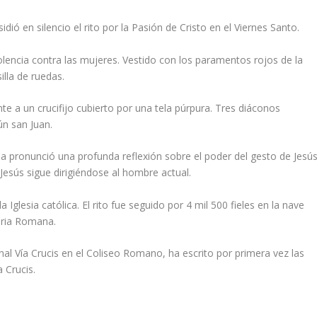
idió en silencio el rito por la Pasión de Cristo en el Viernes Santo.
iolencia contra las mujeres. Vestido con los paramentos rojos de la
illa de ruedas.
nte a un crucifijo cubierto por una tela púrpura. Tres diáconos
ún san Juan.
 pronunció una profunda reflexión sobre el poder del gesto de Jesús
 Jesús sigue dirigiéndose al hombre actual.
 la Iglesia católica. El rito fue seguido por 4 mil 500 fieles en la nave
uria Romana.
onal Vía Crucis en el Coliseo Romano, ha escrito por primera vez las
 Crucis.