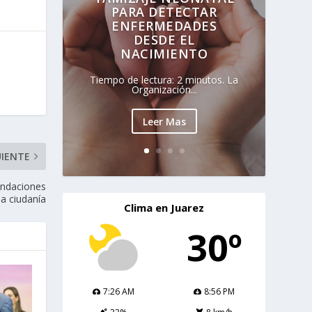
PARA DETECTAR
ENFERMEDADES
DESDE EL
NACIMIENTO
Tiempo de lectura: 2 minutos. La
Organización...
Leer Mas
UIENTE
mendaciones
la ciudanía
Clima en Juarez
30º
7:26 AM
8:56 PM