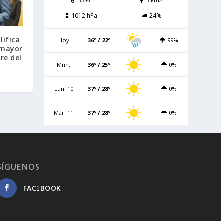
33%
8 km/h
1012 hPa
24%
lifica
Hoy
36º / 22º
99%
 mayor
rre del
Mñn.
36º / 25º
0%
Lun. 10
37º / 28º
0%
Mar. 11
37º / 28º
0%
SÍGUENOS
FACEBOOK