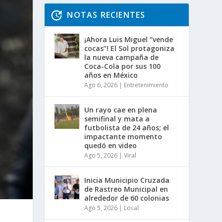
NOTAS RECIENTES
¡Ahora Luis Miguel “vende
cocas”! El Sol protagoniza
la nueva campaña de
Coca-Cola por sus 100
años en México
Ago 6, 2026
|
Entretenimiento
Un rayo cae en plena
semifinal y mata a
futbolista de 24 años; el
impactante momento
quedó en video
Ago 5, 2026
|
Viral
Inicia Municipio Cruzada
de Rastreo Municipal en
alrededor de 60 colonias
Ago 5, 2026
|
Local