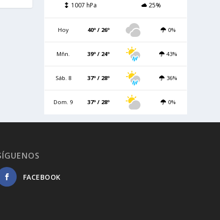
1007 hPa
25%
Hoy
40º / 26º
0%
Mñn.
39º / 24º
43%
Sáb. 8
37º / 28º
36%
Dom. 9
37º / 28º
0%
SÍGUENOS
FACEBOOK