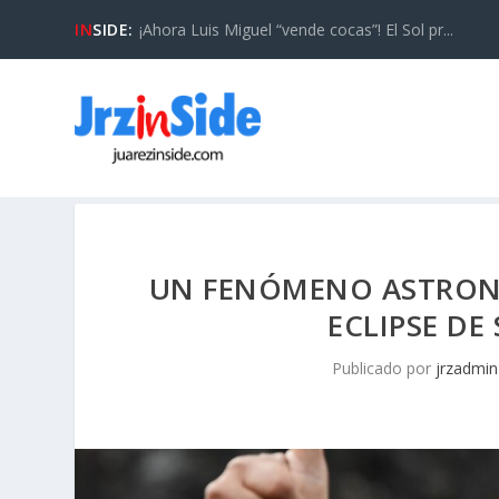
IN
SIDE:
¡Ahora Luis Miguel “vende cocas”! El Sol pr...
UN FENÓMENO ASTRONÓ
ECLIPSE DE
Publicado por
jrzadmin