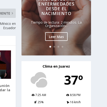
ENFERMEDADES
DESDE EL
NACIMIENTO
UIENTE
Tiempo de lectura: 2 minutos. La
 México en
Organización...
Ecuador
Leer Mas
Clima en Juarez
37º
eunión
dar la
7:25 AM
8:58 PM
25%
16 km/h