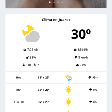
Clima en Juarez
30º
7:26 AM
8:56 PM
33%
8 km/h
1012 hPa
24%
Hoy
36º / 22º
99%
Mñn.
36º / 25º
0%
Lun. 10
37º / 28º
0%