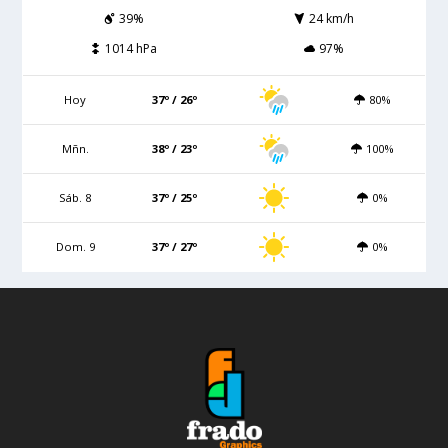
39%
24 km/h
1014 hPa
97%
Hoy
37º / 26º
80%
Mñn.
38º / 23º
100%
Sáb. 8
37º / 25º
0%
Dom. 9
37º / 27º
0%