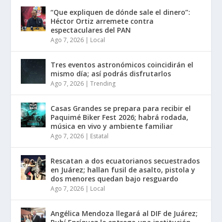
“Que expliquen de dónde sale el dinero”:
Héctor Ortiz arremete contra
espectaculares del PAN
Ago 7, 2026
|
Local
Tres eventos astronómicos coincidirán el
mismo día; así podrás disfrutarlos
Ago 7, 2026
|
Trending
Casas Grandes se prepara para recibir el
Paquimé Biker Fest 2026; habrá rodada,
música en vivo y ambiente familiar
Ago 7, 2026
|
Estatal
Rescatan a dos ecuatorianos secuestrados
en Juárez; hallan fusil de asalto, pistola y
dos menores quedan bajo resguardo
Ago 7, 2026
|
Local
Angélica Mendoza llegará al DIF de Juárez;