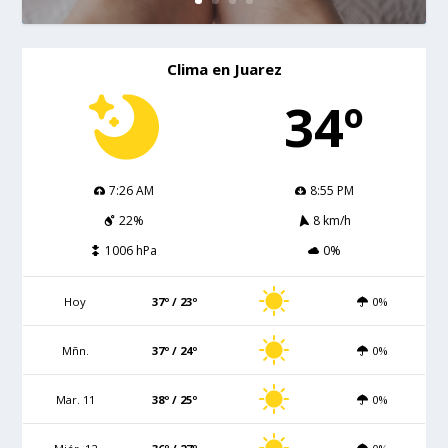
Clima en Juarez
34º
7:26 AM
8:55 PM
22%
8 km/h
1006 hPa
0%
Hoy
37º / 23º
0%
Mñn.
37º / 24º
0%
Mar. 11
38º / 25º
0%