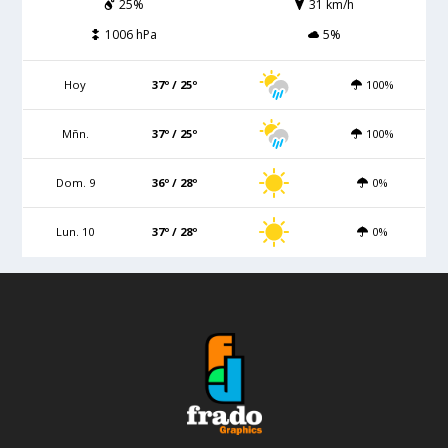
25%
31 km/h
1006 hPa
5%
Hoy
37º / 25º
100%
Mñn.
37º / 25º
100%
Dom. 9
36º / 28º
0%
Lun. 10
37º / 28º
0%