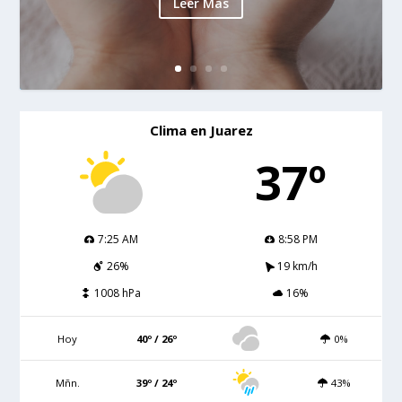
Leer Mas
Clima en Juarez
37º
7:25 AM
8:58 PM
26%
19 km/h
1008 hPa
16%
Hoy
40º / 26º
0%
Mñn.
39º / 24º
43%