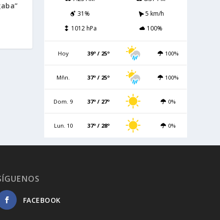
gaba”
31%
5 km/h
1012 hPa
100%
Hoy
39º / 25º
100%
Mñn.
37º / 25º
100%
Dom. 9
37º / 27º
0%
Lun. 10
37º / 28º
0%
SÍGUENOS
FACEBOOK