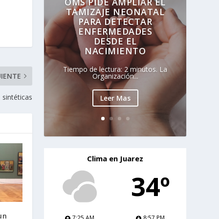
OMS PIDE AMPLIAR EL
TAMIZAJE NEONATAL
PARA DETECTAR
ENFERMEDADES
DESDE EL
NACIMIENTO
Tiempo de lectura: 2 minutos. La
Organización...
UIENTE
sintéticas
Leer Mas
Clima en Juarez
34º
un
7:25 AM
8:57 PM