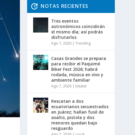
NOTAS RECIENTES
Tres eventos
astronómicos coincidirán
el mismo día; así podrás
disfrutarlos
Ago 7, 2026
|
Trending
Casas Grandes se prepara
para recibir el Paquimé
Biker Fest 2026; habrá
rodada, música en vivo y
ambiente familiar
Ago 7, 2026
|
Estatal
Rescatan a dos
ecuatorianos secuestrados
en Juárez; hallan fusil de
asalto, pistola y dos
menores quedan bajo
resguardo
Ago 7, 2026
|
Local