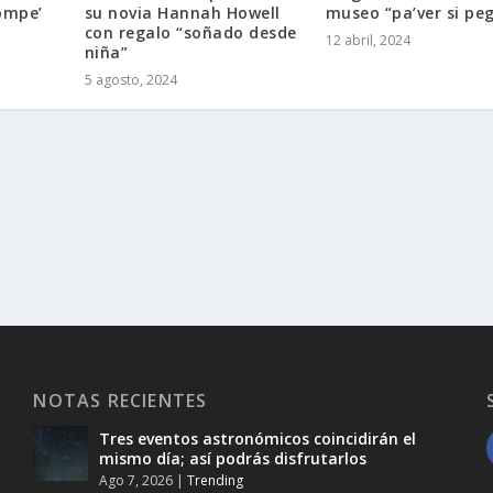
rompe’
su novia Hannah Howell
museo “pa’ver si pe
con regalo “soñado desde
12 abril, 2024
niña”
5 agosto, 2024
NOTAS RECIENTES
Tres eventos astronómicos coincidirán el
mismo día; así podrás disfrutarlos
Ago 7, 2026
|
Trending