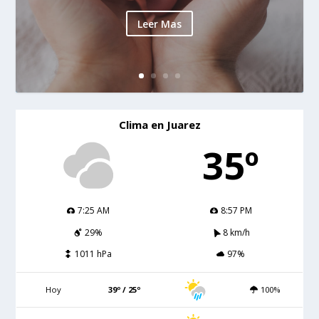
Leer Mas
Clima en Juarez
35º
7:25 AM
8:57 PM
29%
8 km/h
1011 hPa
97%
Hoy
39º / 25º
100%