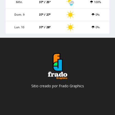
Mñn.
37º / 25º
100%
Dom. 9
37º / 27º
0%
Lun. 10
37º / 28º
0%
Sitio creado por Frado Graphics