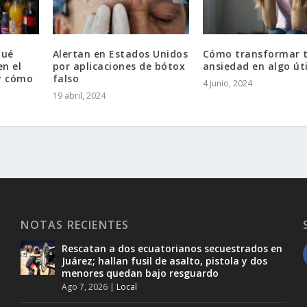
qué
Alertan en Estados Unidos
Cómo transformar 
n el
por aplicaciones de bótox
ansiedad en algo úti
 y cómo
falso
4 junio, 2024
19 abril, 2024
NOTAS RECIENTES
Rescatan a dos ecuatorianos secuestrados en
Juárez; hallan fusil de asalto, pistola y dos
menores quedan bajo resguardo
Ago 7, 2026
|
Local