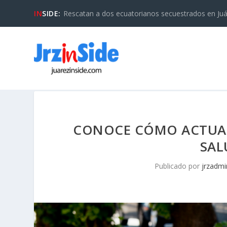
IN
SIDE:
Rescatan a dos ecuatorianos secuestrados en Juáre
CONOCE CÓMO ACTUAR
SAL
Publicado por
jrzadmi