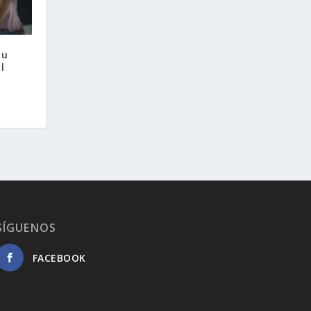
tu
l
SÍGUENOS
FACEBOOK