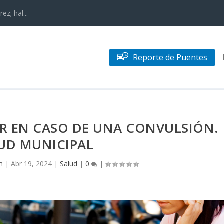
z; hal...
Reporte de Puentes
 EN CASO DE UNA CONVULSIÓN.
UD MUNICIPAL
n
|
Abr 19, 2024
|
Salud
|
0
|