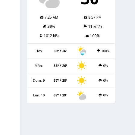
7:25 AM
8:57 PM
39%
11 km/h
1012 hPa
100%
Hoy
38º / 26º
100%
Mñn.
38º / 26º
0%
Dom. 9
37º / 28º
0%
Lun. 10
37º / 29º
0%