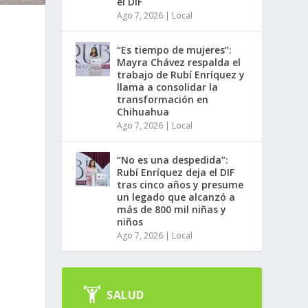
el DIF
Ago 7, 2026
|
Local
“Es tiempo de mujeres”:
Mayra Chávez respalda el
trabajo de Rubí Enríquez y
llama a consolidar la
transformación en
Chihuahua
Ago 7, 2026
|
Local
“No es una despedida”:
Rubí Enríquez deja el DIF
tras cinco años y presume
un legado que alcanzó a
más de 800 mil niñas y
niños
Ago 7, 2026
|
Local
SALUD