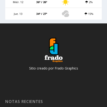
Miér. 12
36º / 26º
2%
Jue. 13
34º / 27º
15%
Sitio creado por Frado Graphics
NOTAS RECIENTES