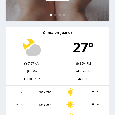
Clima en Juarez
27º
7:27 AM
8:54 PM
39%
6 km/h
1011 hPa
19%
Hoy
37º / 26º
0%
Mñn.
38º / 25º
0%