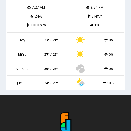
7:27 AM
8:54 PM
24%
3 km/h
1010 hPa
1%
Hoy
37º / 24º
0%
Mñn.
37º / 25º
0%
Miér. 12
35º / 26º
0%
Jue. 13
34º / 26º
100%