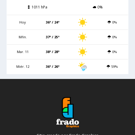
1011 hPa
0%
Hoy
36º / 24º
0%
Mñn.
37º / 25º
0%
Mar. 11
38º / 28º
0%
Miér. 12
36º / 26º
59%