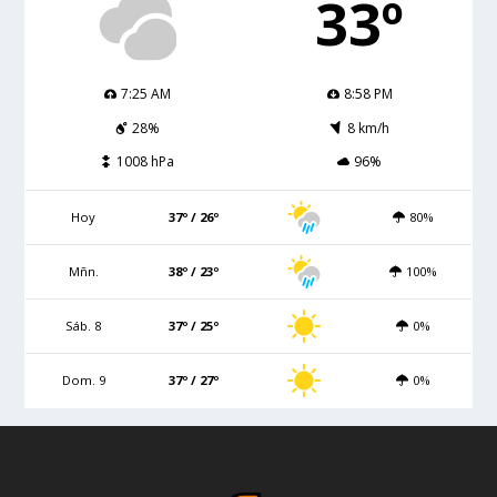
33º
7:25 AM
8:58 PM
28%
8 km/h
1008 hPa
96%
Hoy
37º / 26º
80%
Mñn.
38º / 23º
100%
Sáb. 8
37º / 25º
0%
Dom. 9
37º / 27º
0%