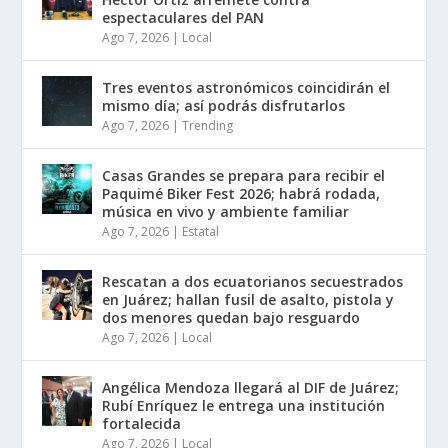
espectaculares del PAN
Ago 7, 2026
|
Local
Tres eventos astronómicos coincidirán el
mismo día; así podrás disfrutarlos
Ago 7, 2026
|
Trending
Casas Grandes se prepara para recibir el
Paquimé Biker Fest 2026; habrá rodada,
música en vivo y ambiente familiar
Ago 7, 2026
|
Estatal
Rescatan a dos ecuatorianos secuestrados
en Juárez; hallan fusil de asalto, pistola y
dos menores quedan bajo resguardo
Ago 7, 2026
|
Local
Angélica Mendoza llegará al DIF de Juárez;
Rubí Enríquez le entrega una institución
fortalecida
Ago 7, 2026
|
Local