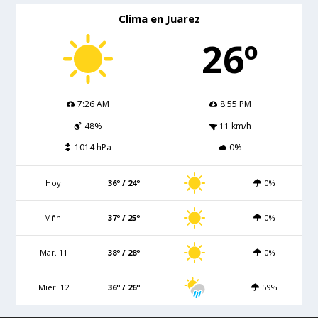
Clima en Juarez
26º
7:26 AM
8:55 PM
48%
11 km/h
1014 hPa
0%
Hoy
36º / 24º
0%
Mñn.
37º / 25º
0%
Mar. 11
38º / 28º
0%
Miér. 12
36º / 26º
59%