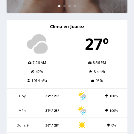
Clima en Juarez
27º
7:26 AM
8:56 PM
42%
8 km/h
1014 hPa
93%
Hoy
37º / 25º
100%
Mñn.
37º / 25º
100%
Dom. 9
36º / 28º
0%